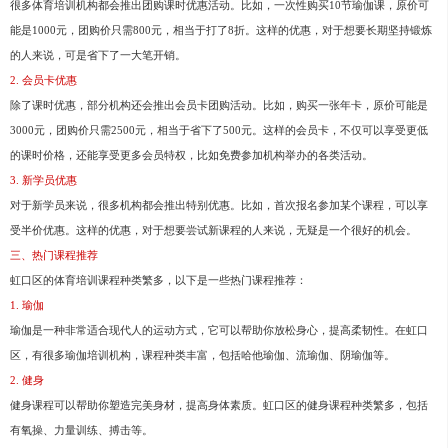
很多体育培训机构都会推出团购课时优惠活动。比如，一次性购买10节瑜伽课，原价可
能是1000元，团购价只需800元，相当于打了8折。这样的优惠，对于想要长期坚持锻炼
的人来说，可是省下了一大笔开销。
2. 会员卡优惠
除了课时优惠，部分机构还会推出会员卡团购活动。比如，购买一张年卡，原价可能是
3000元，团购价只需2500元，相当于省下了500元。这样的会员卡，不仅可以享受更低
的课时价格，还能享受更多会员特权，比如免费参加机构举办的各类活动。
3. 新学员优惠
对于新学员来说，很多机构都会推出特别优惠。比如，首次报名参加某个课程，可以享
受半价优惠。这样的优惠，对于想要尝试新课程的人来说，无疑是一个很好的机会。
三、热门课程推荐
虹口区的体育培训课程种类繁多，以下是一些热门课程推荐：
1. 瑜伽
瑜伽是一种非常适合现代人的运动方式，它可以帮助你放松身心，提高柔韧性。在虹口
区，有很多瑜伽培训机构，课程种类丰富，包括哈他瑜伽、流瑜伽、阴瑜伽等。
2. 健身
健身课程可以帮助你塑造完美身材，提高身体素质。虹口区的健身课程种类繁多，包括
有氧操、力量训练、搏击等。