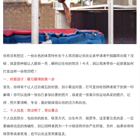
你有没有想过，一份出色的体育特长生个人简历能让你在众多申请者中脱颖而出呢？没
错，就是那种能让人眼前一亮，瞬间记住你的简历！今天，就让我来带你一起探索如何
打造这样一份简历吧！
一、封面设计：吸引眼球的第一步
首先，你得有个让人过目难忘的封面。别小看这封面，它可是你给招聘者留下的第一印
象哦！你可以选择一张自己参加比赛的照片，或者是一张展示你运动风采的图片。记
得，照片要清晰、专业，最好能体现出你的活力和自信。
二、个人信息：简洁明了，突出重点
个人信息部分，包括你的姓名、联系方式、出生年月、籍贯等。这里要注意的是，一定
要确保信息的准确性，别让招聘者因为一个小错误而对你产生怀疑。另外，如果你有特
殊荣誉或者奖项，也可以在这里简要提及。