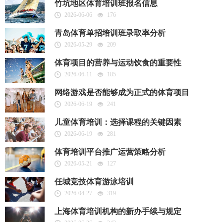
竹坑地区体育培训班报名信息
2026-06-06
176
青岛体育单招培训班录取率分析
2026-05-29
209
体育项目的营养与运动饮食的重要性
2026-06-11
185
网络游戏是否能够成为正式的体育项目
2026-06-19
241
儿童体育培训：选择课程的关键因素
2026-06-19
281
体育培训平台推广运营策略分析
2026-05-21
127
任城竞技体育游泳培训
2026-04-27
319
上海体育培训机构的新办手续与规定