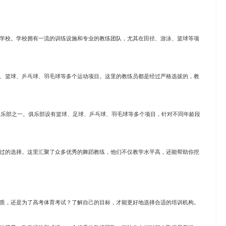
学校。学校拥有一流的训练设施和专业的教练团队，尤其在田径、游泳、篮球等项
、篮球、乒乓球、羽毛球等多个运动项目。这里的教练员都是经过严格选拔的，教
育俱乐部之一。俱乐部设有篮球、足球、乒乓球、羽毛球等多个项目，针对不同年龄段
过的选择。这里汇聚了众多优秀的舞蹈教练，他们不仅教学水平高，还能帮助你挖
质，还是为了高考体育考试？了解自己的目标，才能更好地选择合适的培训机构。