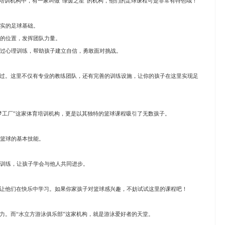
培训机构中，有一家叫做“绿茵之星”的机构，他们的足球课程可是非常有特色哦！
扎实的足球基础。
己的位置，发挥团队力量。
通过心理训练，帮助孩子建立自信，勇敢面对挑战。
过。这里不仅有专业的教练团队，还有完善的训练设施，让你的孩子在这里实现足
梦工厂”这家体育培训机构，更是以其独特的篮球课程吸引了无数孩子。
握篮球的基本技能。
作训练，让孩子学会与他人共同进步。
让他们在快乐中学习。如果你家孩子对篮球感兴趣，不妨试试这里的课程吧！
力。而“水立方游泳俱乐部”这家机构，就是游泳爱好者的天堂。