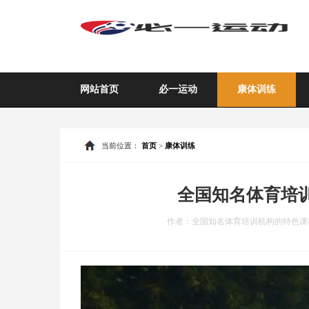
网站首页
必一运动
康体训练
当前位置：
首页
>
康体训练
全国知名体育培
作者：全国知名体育培训机构的特色课程与推荐