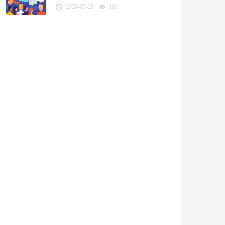
2026-05-28
161