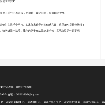
瑜伽的基本技巧。
瑜伽馆会通过心理训练，帮助孩子建立自信，勇敢面对挑战。
让他们在快乐中学习。如果你家孩子对瑜伽感兴趣，这里绝对是最佳选择！
。快来挑选一款吧，让你的孩子在这里快乐成长，实现自己的体育梦想！
实时讨论赛事，增加社交氛围。
7号 邮箱：OBESM2iD@qq.com
运动平台,必一运动最新网址,必一运动网址,必一运动手机APP,必一运动客户端,必一运动手机端,必