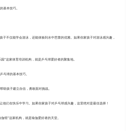
泳的基本技巧。
孩子不仅能学会游泳，还能体验到水中芭蕾的优雅。如果你家孩子对游泳感兴趣，
乐园”这家体育培训机构，就是乒乓球爱好者的聚集地。
握乒乓球的基本技巧。
，帮助孩子建立自信，勇敢面对挑战。
让他们在快乐中学习。如果你家孩子对乒乓球感兴趣，这里绝对是最佳选择！
瑜伽馆”这家机构，就是瑜伽爱好者的天堂。